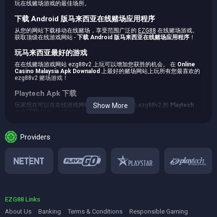
玩在线赌场游戏的最佳场所。
下载 Android 版马来西亚在线赌场应用程序
从您的网站下载移动在线赌场，享受范围广泛的
EZG88
在线赌场游戏。
获取顶级在线游戏网站 -
下载 Android 版马来西亚在线赌场应用程序
！
玩马来西亚最好的游戏
在在线赌场游戏网站 ezg88v2 上玩可以增加您获胜的机会。 在
Online
Casino Malaysia Apk Downalod
上最好的赌场网站上玩所有您最喜欢的
ezg88v2 赌场游戏！
Playtech Apk 下载
Show More
玩家现在可以在在线游戏网站上玩他们最喜欢的 ezg88v2 的
Playtech
Apk 下载
游戏，如果他们有兴趣玩的话。
赢取 Allbet Casino 下载的独家奖励！
Providers
有许多提供最佳赌场下载的在线赌场游戏网站。 但是，如果您想在轻松玩
的游戏中获得最高奖励，那么就不要去任何其他赌场。
Allbet Casino
Download
一直是所有赌场玩家中最受欢迎的选择。
我可以通过马来西亚在线体育博彩在我的移动设备上下注吗？
是的，马来西亚在线体育博彩可在桌面和移动设备上使用。 加入我们，赢
取我们的独家在线赌场游戏。
EZG88 Links
我可以在 wbet Malaysia 投注哪些体育项目？
About Us
Banking
Terms & Conditions
Responsible Gaming
答：EZG88v2Malaysia 提供范围广泛的体育博彩，包括ezg88v2 足球、