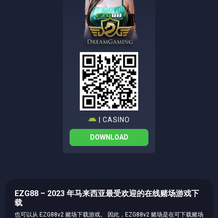
| CASINO
DOWNLOAD
EZG88 – 2023 年马来西亚最受欢迎的在线赌场游戏下
载
也可以从 EZG88v2 赌场下载游戏。 因此，EZG88v2 赌场是在可下载赌场