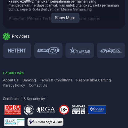
kasino ezg88v2 mahukan pengalaman permainan yang
mendebarkan. Terdapat banyak ikan untuk ditangkap, serta permainan
bonus, seperti Roda Bertuah dan Musim Memancing.
Show More
Playstar: Pilihan Terbaik Untuk Pemain kasino
Salah satu permainan memancing yang paling popular di kalangan
rakyat Malaysia ialah Playstar. Tema bawah air yang berwarna-warni
digabungkan dengan kesan bunyi yang unik dan grafik berwarna-warni
Providers
dalam permainan ini.
Memancing Joker – Permainan Kasino Terkemuka
Joker Fishing menawarkan ganjaran yang besar dan ciri istimewa
sebagai tambahan kepada permainan memancingnya. Ikan di
ezg88v2
Memancing Joker
boleh ditangkap dalam pelbagai peringkat
berbeza dengan latar belakang yang berbeza. Ganjaran tambahan
juga boleh diperoleh dalam permainan mini seperti Goldfish Paradise
EZG88 Links
dan King of the Ocean. Pemain kasino EZG88v2 boleh meningkatkan
peluang mereka untuk menang besar dengan menggunakan pancing
About Us
Banking
Terms & Conditions
Responsible Gaming
mereka dengan bijak dalam Joker Fishing.
Privacy Policy
Contact Us
Sejauh manakah selamat bermain permainan kasino
memancing dalam talian?
Certification & Security by :
Permainan kasino memancing selamat untuk dimainkan di EZg88v2.
Untuk memastikan permainan ezg88v2 adalah adil dan telus, syarikat
pihak ketiga mengauditnya dengan kerap.
Apabila saya bermain permainan kasino memancing,
bagaimanakah saya hendak mendepositkan wang?